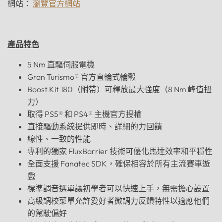
網站：
瀏覽官方網站
產品特色
5 Nm 直驅伺服電機
Gran Turismo® 官方直輪式輪轂
Boost Kit 180（附帶）可釋放最大強度（8 Nm 峰值扭
力）
取得 PS5® 和 PS4® 主機官方授權
直接驅動系統提供即時、詳細的力回饋
線性、一致的性能
專利的獨家 FluxBarrier 技術可優化馬達效率和平穩性
全面支援 Fanatec SDK，確保相容於所有主流賽車遊
戲
標準調音選單讓初學者可以快速上手，無需擔心設置
高級調校菜單允許愛好者微調力反饋特性以適應他們
的駕駛偏好