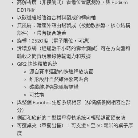
高解析度（非接觸式）霍爾位置感測器，與 Podium
DD1 相同
以碳纖維增強複合材料製成的轉向軸
無風扇：輪座外殼由鋁製成（被動散熱器，核心結構
部件），帶有複合端蓋
旋轉：2520度（電子限位，可調）
滑環系統（經過數千小時的壽命測試）可在方向盤和
輪轂之間實現無線傳輸電力和數據
QR2 快速釋放系統
源自賽車運動的快速釋放裝置
錐形設計自然確保緊密貼合
碳纖維增強聚醯胺結構
可兌換
與整個 Fanatec 生態系統相容（詳情請參閱相容性部
分）
側面和底部的 T 型螺母導軌系統可輕鬆調節硬安裝
可選桌夾（單獨出售），可支援 5 至 60 毫米的桌子厚
度