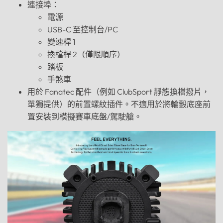
連接埠：
電源
USB-C 至控制台/PC
變速桿 1
換檔桿 2（僅限順序）
踏板
手煞車
用於 Fanatec 配件（例如 ClubSport 靜態換檔撥片，
單獨提供）的前置螺紋插件。不適用於將輪轂底座前
置安裝到模擬賽車底盤/駕駛艙。