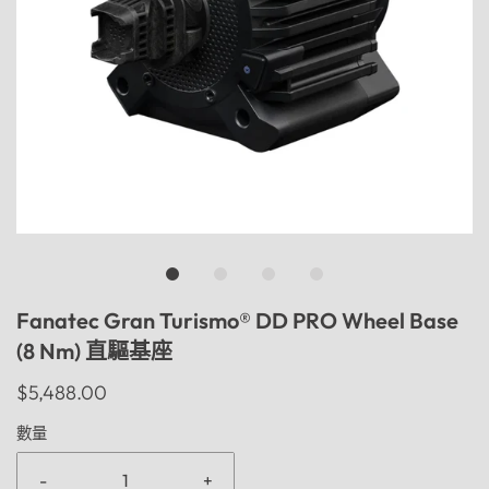
Fanatec Gran Turismo® DD PRO Wheel Base
(8 Nm) 直驅基座
$5,488.00
數量
-
+