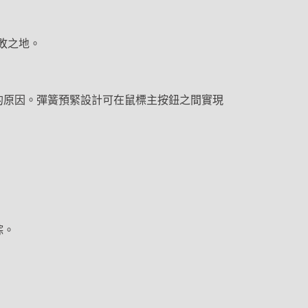
不敗之地。
鍵的原因。
彈簧預緊設計可在鼠標主按鈕之間實現
踪。