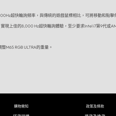
ing技術具有8,000Hz超快輪詢頻率，與傳統的遊戲鼠標相比，可將移動
。
實現上佳的8,000 Hz超快輪詢體驗，至少要求Intel i7第9代或
整M65 RGB ULTRA的重量。
購物需知
政策及條款